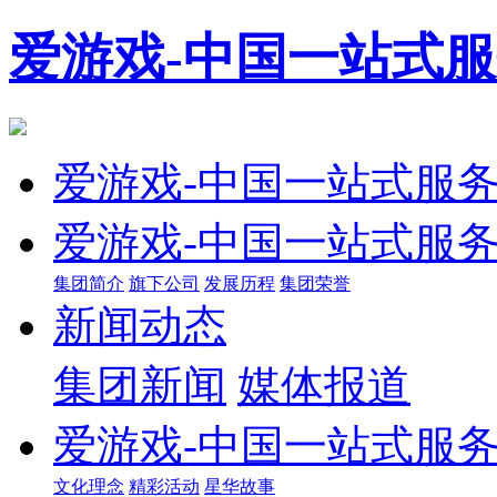
爱游戏-中国一站式
爱游戏-中国一站式服
爱游戏-中国一站式服
集团简介
旗下公司
发展历程
集团荣誉
新闻动态
集团新闻
媒体报道
爱游戏-中国一站式服
文化理念
精彩活动
星华故事