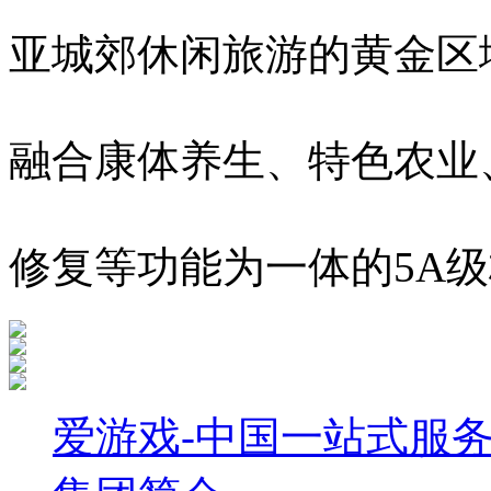
亚城郊休闲旅游的黄金区
融合康体养生、特色农业
修复等功能为一体的5A
爱游戏-中国一站式服