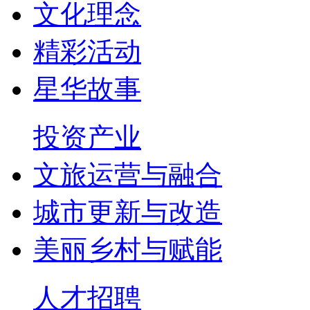
文化理念
精彩活动
星华故事
投资产业
文旅运营与融合
城市更新与改造
美丽乡村与赋能
人才招聘