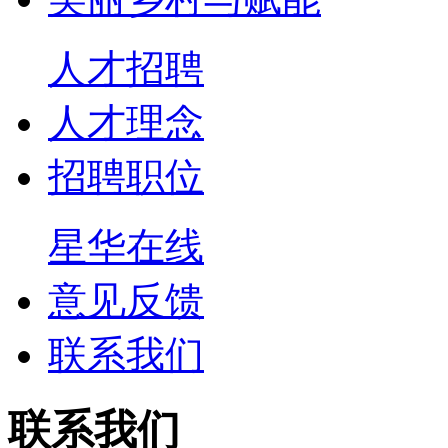
人才招聘
人才理念
招聘职位
星华在线
意见反馈
联系我们
联系我们