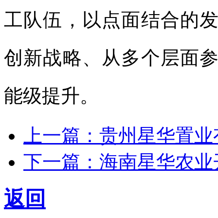
工队伍，以点面结合的
创新战略、从多个层面
能级提升。
上一篇：贵州星华置业
下一篇：海南星华农业
返回