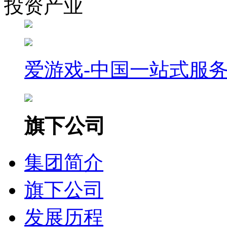
投资产业
爱游戏-中国一站式服
旗下公司
集团简介
旗下公司
发展历程