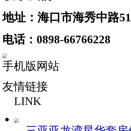
地址：海口市海秀中路51
电话：0898-66766228
手机版网站
友情链接
LINK
三亚亚龙湾星华套房