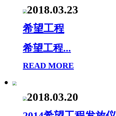
2018.03.23
希望工程
希望工程...
READ MORE
2018.03.20
2014希望工程发放