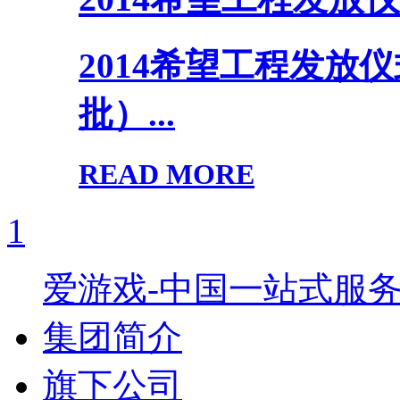
2014希望工程发放
批）...
READ MORE
1
爱游戏-中国一站式服
集团简介
旗下公司