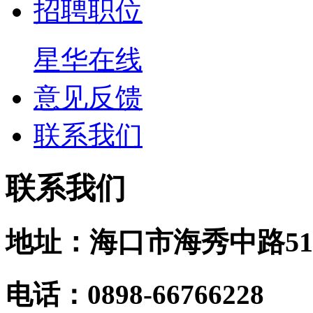
招聘职位
星华在线
意见反馈
联系我们
联系我们
地址：海口市海秀中路51
电话：0898-66766228