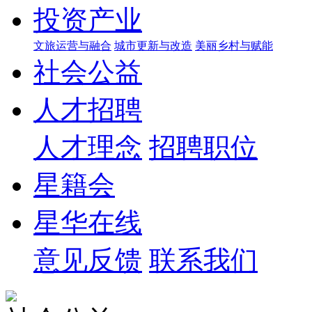
投资产业
文旅运营与融合
城市更新与改造
美丽乡村与赋能
社会公益
人才招聘
人才理念
招聘职位
星籍会
星华在线
意见反馈
联系我们