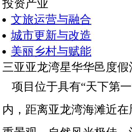
投资产业
文旅运营与融合
城市更新与改造
美丽乡村与赋能
三亚亚龙湾星华华邑度假
项目位于具有“天下第
内，距离亚龙湾海滩近在