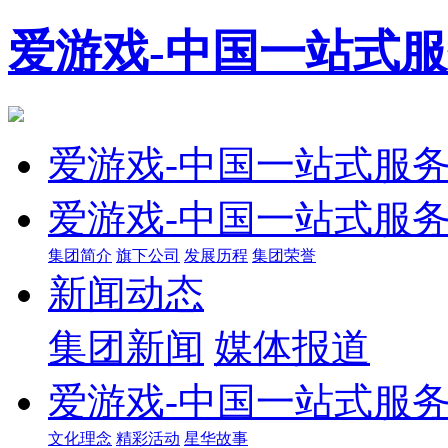
爱游戏-中国一站式
爱游戏-中国一站式服
爱游戏-中国一站式服
集团简介
旗下公司
发展历程
集团荣誉
新闻动态
集团新闻
媒体报道
爱游戏-中国一站式服
文化理念
精彩活动
星华故事