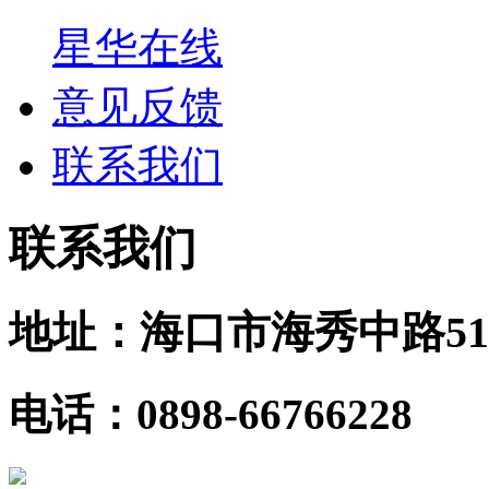
星华在线
意见反馈
联系我们
联系我们
地址：海口市海秀中路51
电话：0898-66766228