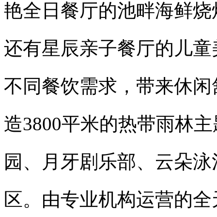
艳全日餐厅的池畔海鲜烧
还有星辰亲子餐厅的儿童
不同餐饮需求，带来休闲
造3800平米的热带雨林
园、月牙剧乐部、云朵泳
区。由专业机构运营的全