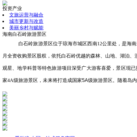
投资产业
文旅运营与融合
城市更新与改造
美丽乡村与赋能
海南白石岭旅游景区
白石岭旅游景区位于琼海市城区西南
12
公里处，是海南
月全资收购景区股权，依托白石岭优越的森林、山地、湖泊、
观星、地学科普等特色旅游项目深受广大游客喜爱，景区现已
家
4A
级旅游景区
，
未来将打造成国家5A级旅游景区
。
随着岛内