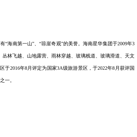
“海南第一山”、“琼崖奇观”的美誉。海南星华集团于
2009
年
3
、丛林飞越、山地露营、雨林穿越、玻璃栈道、玻璃滑道、天文
景区于
2016
年
8
月评定为国家
3A
级旅游景区，于
2022
年
8
月获评国
之一。